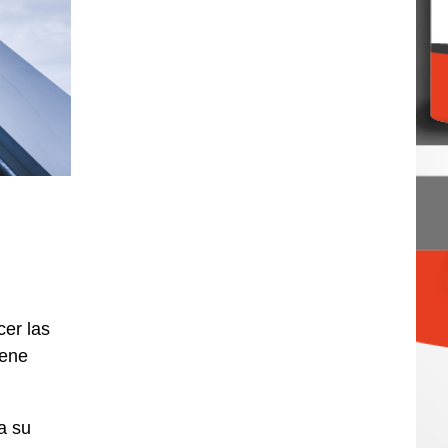
cer las
iene
a su