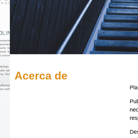
Acerca de
Pl
Pub
nec
res
Des